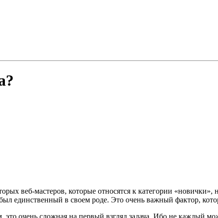
а?
орых веб-мастеров, которые относятся к категории «новички», н
был единственный в своем роде. Это очень важный фактор, кот
, это очень сложная на первый взгляд задача. Ибо не каждый мож