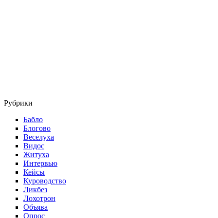
Рубрики
Бабло
Блогово
Веселуха
Видос
Житуха
Интервью
Кейсы
Куроводство
Ликбез
Лохотрон
Объява
Опроc