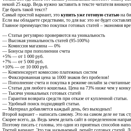
некий 25 кадр. Ведь нужно заставить в тексте читателя вникнут
Где брать такой текст?
Самый простой вариант, это
купить уже готовую статью
на би
Если вы обладаете средствами, то для вас это не будет составл
Главное преимущество покупки готовых статей – экономия в
— Статьи регулярно проверяются на уникальность
— Высокая уникальность статей (95-100%)
— Комиссия магазина — 0%
— Бонусы при пополнении счета
+5% — от 1 000 руб.
+7% — от 5 000 руб.
+10% — от 10 000 руб.
— Компенсирует комиссию платежных систем
— Фиксированная цена за 1000 знаков без пробелов!
— Пополнение счета и покупка в режиме онлайн за считанны
— Статьи для любого кошелька. Цена на 73% ниже чем у конку
— Тысячи уникальных готовых статей
— Гарантия возврата средств при отказе от купленной статьи.
— Удобный поиск подходящей статьи.
— Материал добавляется каждый день, без выходных!
Второй вариант – написать самому. Это на самом деле не так ст
Скорее всего, да. Ведь зачем делать сайт в определенном направ
Поэтому писать с головы, это один из приятных способов нап
Третий вариант. Это так называемый, рерайт готовых статей. Л