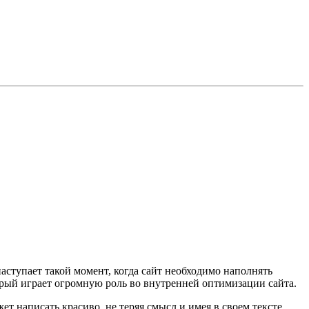
аступает такой момент, когда сайт необходимо наполнять
орый играет огромную роль во внутренней оптимизации сайта.
ет написать красиво, не теряя смысл и имея в своем тексте