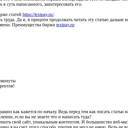
ь в суть написанного, заинтересовать его.
рже статей
https://textpay.ru/
.
ять труда. Да и, в прицепи продолжать читать эту статью дальше 
ремени. Преимущества биржи
textpay.ru
:
е минуты
рентов!
рашно как кажется по началу. Ведь перед тем как писать статьи н
лении, если вы не знаете что и написать туда?
олнить свой сайт, уникальным контентом. И большинство веб-ма
ично я на счет этого способа, против ни чего не имею. Ведь не 