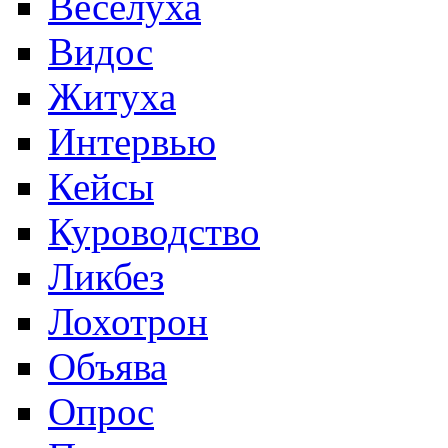
Веселуха
Видос
Житуха
Интервью
Кейсы
Куроводство
Ликбез
Лохотрон
Объява
Опроc